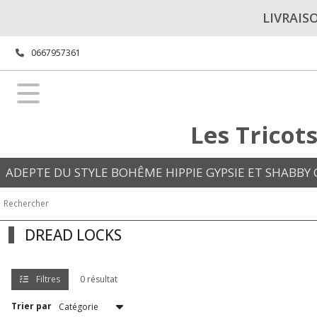
Fermer
LIVRAIS
0667957361
FILTRES
Tous
les
produits
Les Tricot
Afficher
ADEPTE DU STYLE BOHÊME HIPPIE GYPSIE ET SHABBY C
les
résultats
DREAD LOCKS
Filtres
0 résultat
Trier par