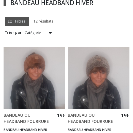
BANDEAU HEADBAND HIVER
DÉBARDEURS
ÉTÉ
(2)
Filtres
12 résultats
Trier par
BONNET
(5)
ÉCHARPE
(3)
ENSEMBLE
BONNET
+
ÉCHARPE
(3)
BANDEAU OU
19
€
BANDEAU OU
19
€
HEADBAND FOURRURE
HEADBAND FOURRURE
SNOOD
NOUNOURS CLAIR KC142
LOUVE KC141
(2)
BANDEAU HEADBAND HIVER
BANDEAU HEADBAND HIVER