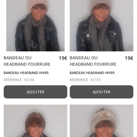
BANDEAU OU
19
€
BANDEAU OU
19
€
HEADBAND FOURRURE
HEADBAND FOURRURE
ROSE POUDRE KC136
BEIGE FONCE KC135
BANDEAU HEADBAND HIVER
BANDEAU HEADBAND HIVER
RÉFÉRENCE : KC136
RÉFÉRENCE : KC135
AJOUTER
AJOUTER