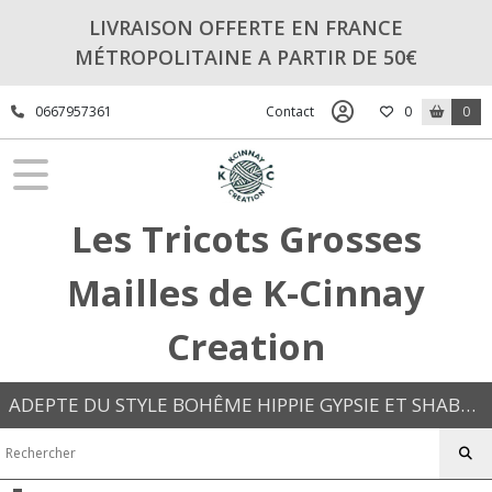
Fermer
LIVRAISON OFFERTE EN FRANCE
MÉTROPOLITAINE A PARTIR DE 50€
FILTRES
0667957361
Contact
0
0
Tous
les
produits
FEMME
Les Tricots Grosses
CHÂLES
Mailles de K-Cinnay
ETOLES
ÉCHARPES
(2)
Creation
CHAPEAUX
ADEPTE DU STYLE BOHÊME HIPPIE GYPSIE ET SHABBY CHIC VENEZ DÉCOUVRIR LES TRICOTS GROSSE MAILLE KC EN PIÈCES UNIQUES OU EN SÉRIES LIMITÉES
DE
SOLEIL
(1)