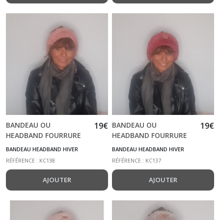
BANDEAU OU
19
€
BANDEAU OU
19
€
HEADBAND FOURRURE
HEADBAND FOURRURE
ROSE MOYEN KC138
ROSE FONCE KC137
BANDEAU HEADBAND HIVER
BANDEAU HEADBAND HIVER
RÉFÉRENCE : KC138
RÉFÉRENCE : KC137
AJOUTER
AJOUTER