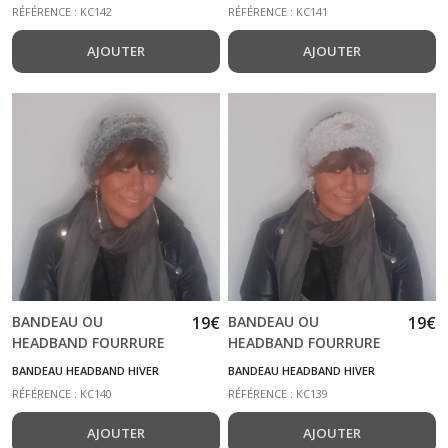
RÉFÉRENCE : KC142
RÉFÉRENCE : KC141
CACHE
AJOUTER
AJOUTER
EPAULES
(6)
BANDEAU
HEADBAND
HIVER
(12)
Afficher
les
résultats
BANDEAU OU
19
€
BANDEAU OU
19
€
HEADBAND FOURRURE
HEADBAND FOURRURE
GRIS BLEUTE KC140
GRIS KC139
BANDEAU HEADBAND HIVER
BANDEAU HEADBAND HIVER
RÉFÉRENCE : KC140
RÉFÉRENCE : KC139
AJOUTER
AJOUTER