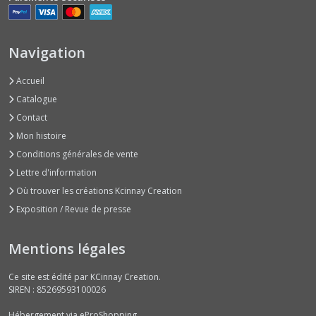
CACHE
EPAULES
Navigation
(6)
Accueil
BANDEAU
Catalogue
HEADBAND
Contact
HIVER
(12)
Mon histoire
Conditions générales de vente
Lettre d'information
Afficher
Où trouver les créations Kcinnay Creation
les
Exposition / Revue de presse
résultats
Mentions légales
Ce site est édité par KCinnay Creation.
SIREN : 85269593100026
Hébergement via eProShopping