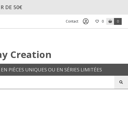
R DE 50€
Contact
0
0
ay Creation
EN PIÈCES UNIQUES OU EN SÉRIES LIMITÉES