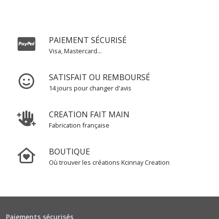
DÉBARDEURS
ÉTÉ
(2)
PAIEMENT SÉCURISÉ
Visa, Mastercard...
BONNET
(5)
SATISFAIT OU REMBOURSÉ
14 jours pour changer d'avis
ÉCHARPE
(3)
CREATION FAIT MAIN
Fabrication française
ENSEMBLE
BONNET
BOUTIQUE
+
Où trouver les créations Kcinnay Creation
ÉCHARPE
(3)
SNOOD
(2)
Paiements sécurisés