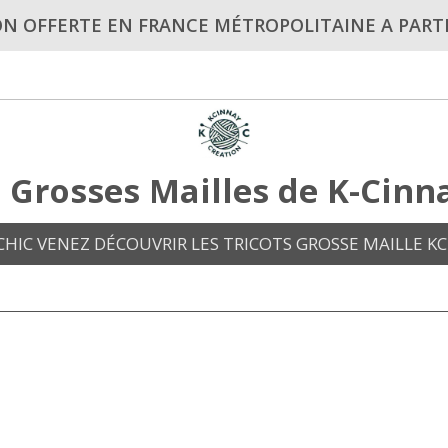
ON OFFERTE EN FRANCE MÉTROPOLITAINE A PARTI
s Grosses Mailles de K-Cinn
HIC VENEZ DÉCOUVRIR LES TRICOTS GROSSE MAILLE KC 