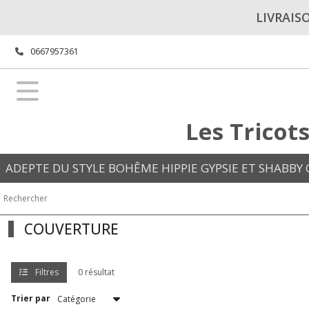
Fermer
LIVRAIS
0667957361
FILTRES
Tous
les
produits
Les Tricot
Afficher
ADEPTE DU STYLE BOHÊME HIPPIE GYPSIE ET SHABBY C
les
résultats
COUVERTURE
Filtres
0 résultat
Trier par