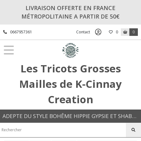
LIVRAISON OFFERTE EN FRANCE
MÉTROPOLITAINE A PARTIR DE 50€
0667957361
Contact
0
0
Les Tricots Grosses
Mailles de K-Cinnay
Creation
ADEPTE DU STYLE BOHÊME HIPPIE GYPSIE ET SHABBY CHIC VENEZ DÉCOUVRIR LES TRICOTS GROSSE MAILLE KC EN PIÈCES UNIQUES OU EN SÉRIES LIMITÉES