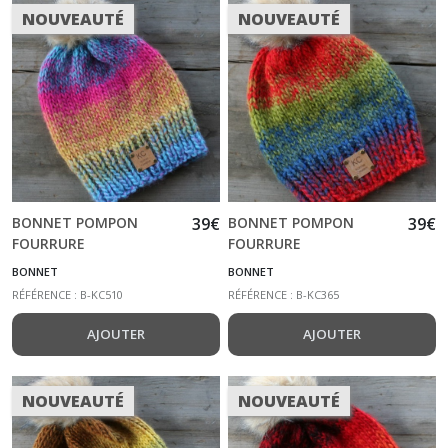
NOUVEAUTÉ
NOUVEAUTÉ
BONNET POMPON
39
€
BONNET POMPON
39
€
FOURRURE
FOURRURE
SYNTHETIQUE BLEU
SYNTHETIQUE ROUGE
BONNET
BONNET
ROSE JAUNE ORANGÉ
BLEU VERT
RÉFÉRENCE : B-KC510
RÉFÉRENCE : B-KC365
AJOUTER
AJOUTER
NOUVEAUTÉ
NOUVEAUTÉ