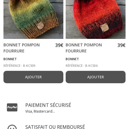
BONNET POMPON
39
€
BONNET POMPON
39
€
FOURRURE
FOURRURE
SYNTHETIQUE MARRON
SYNTHETIQUE ROUGE
BONNET
BONNET
VERT OCRE
NOIR ORANGE
RÉFÉRENCE : B-KC509
RÉFÉRENCE : B-KC506
AJOUTER
AJOUTER
PAIEMENT SÉCURISÉ
Visa, Mastercard...
SATISFAIT OU REMBOURSÉ